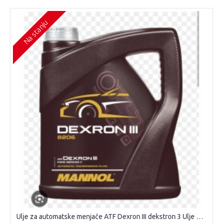
Na stanju
Ulje za automatske menjače ATF Dexron III dekstron 3 Ulje Dexron III 4L Dexron III menjačko ulje ulje za automatske menjače Dexron III Dexron III 4L