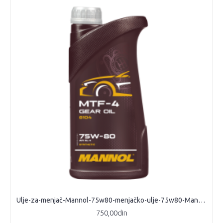
Ulje-za-menjač-Mannol-75w80-menjačko-ulje-75w80-Mannol-MTF4-API-GL4
750,00din