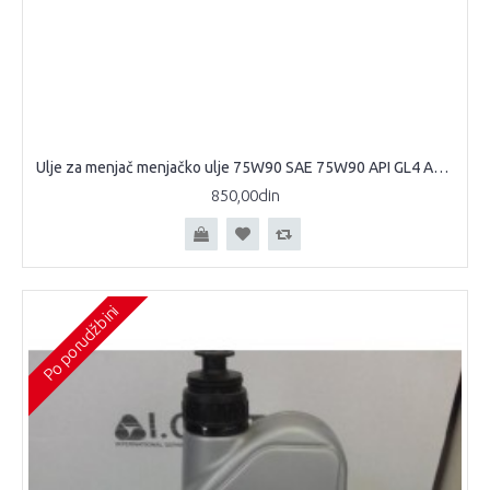
Ulje za menjač menjačko ulje 75W90 SAE 75W90 API GL4 API GL5 Chempoil
850,00din
Po porudžbini