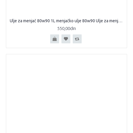
Ulje za menjač 80w90 1L menjačko ulje 80w90 Ulje za menjače diferencijale 80w90 menjačko ulje GL5 80W90 1L Chempoil
550,00din