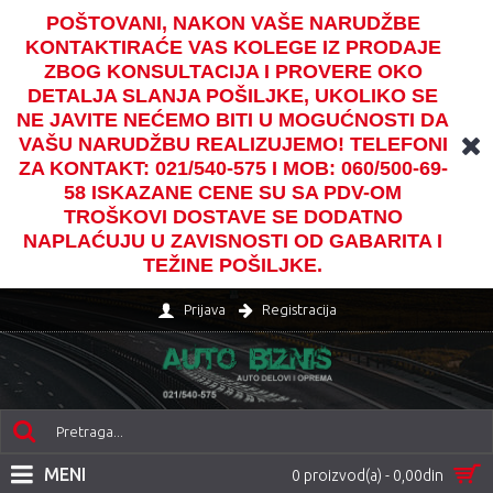
POŠTOVANI, NAKON VAŠE NARUDŽBE
KONTAKTIRAĆE VAS KOLEGE IZ PRODAJE
ZBOG KONSULTACIJA I PROVERE OKO
DETALJA SLANJA POŠILJKE, UKOLIKO SE
NE JAVITE NEĆEMO BITI U MOGUĆNOSTI DA
VAŠU NARUDŽBU REALIZUJEMO! TELEFONI
ZA KONTAKT: 021/540-575 I MOB: 060/500-69-
58 ISKAZANE CENE SU SA PDV-OM
TROŠKOVI DOSTAVE SE DODATNO
NAPLAĆUJU U ZAVISNOSTI OD GABARITA I
TEŽINE POŠILJKE.
Prijava
Registracija
MENI
0 proizvod(a) - 0,00din