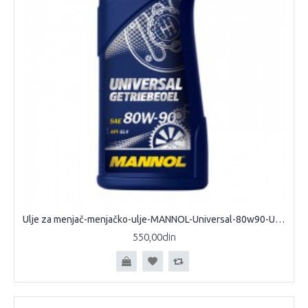
Ulje za menjač-menjačko-ulje-MANNOL-Universal-80w90-Ulje-za-manuelne-menjače-diferencijale
550,00din