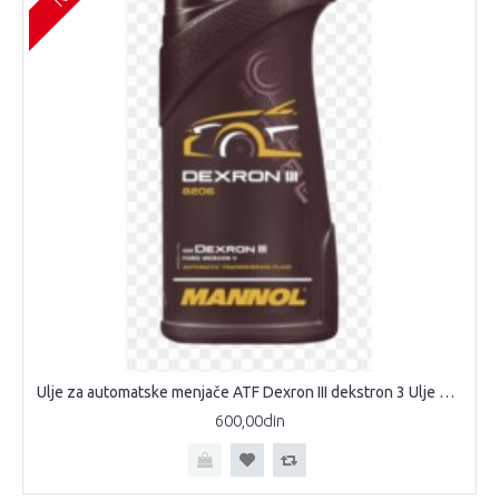
Ulje za automatske menjače ATF Dexron III dekstron 3 Ulje Dexron III 1L Dexron III menjačko ulje ulje za automatske menjače Dexron III
600,00din