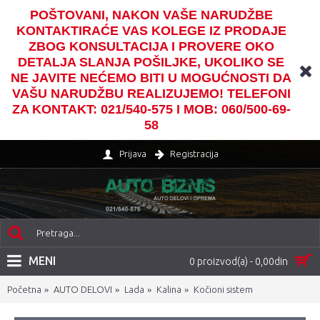
POŠTOVANI, NAKON VAŠE NARUDŽBE
KONTAKTIRAĆE VAS KOLEGE IZ PRODAJE
ZBOG KONSULTACIJA I PROVERE OKO
DETALJA SLANJA POŠILJKE, UKOLIKO SE
NE JAVITE NEĆEMO BITI U MOGUĆNOSTI DA
VAŠU NARUDŽBU REALIZUJEMO! TELEFONI
ZA KONTAKT: 021/540-575 I MOB: 060/500-69-
58
Prijava
Registracija
MENI
0 proizvod(a) - 0,00din
Početna
AUTO DELOVI
Lada
Kalina
Kočioni sistem