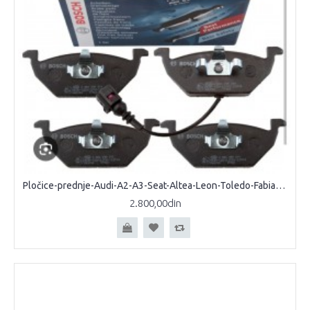
Pločice-prednje-Audi-A2-A3-Seat-Altea-Leon-Toledo-Fabia-Octavia-Roomster-Yeti-Bora-CAddy-Golf-IV-V-VI-Jetta-III-Polo
2.800,00din