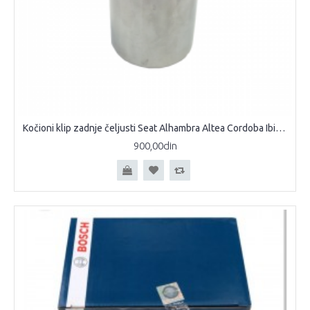
Kočioni klip zadnje čeljusti Seat Alhambra Altea Cordoba Ibiza Leon Toledo Exeo 38mm klip za zadnju čeljust klip zadnje čeljusti
900,00din