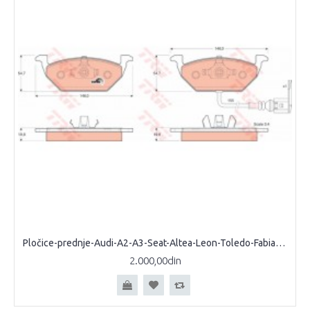
Pločice-prednje-Audi-A2-A3-Seat-Altea-Leon-Toledo-Fabia-Octavia-Roomster-Yeti-Bora-CAddy-Golf-IV-V-VI-Jetta-III-Polo-sa-indikatorom
2.000,00din