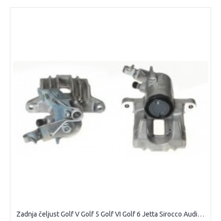
Zadnja čeljust Golf V Golf 5 Golf VI Golf 6 Jetta Sirocco Audi A3 8P Seat Altea Leon Toledo Octavia II Yeti zadnja kočiona klešta1k0615423J 1K0615423a 1K0615423d 1k0615424J 1K0615424a 1K0615424d